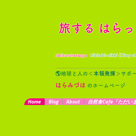
旅する はら
t
abisuruharappa
hibitabi-nikki (Diary of
🌎地球と人の
＜本領発揮＞
サポ
はらみづほ
のホームページ
Home
Blog
About
自然食Cafe「ただ